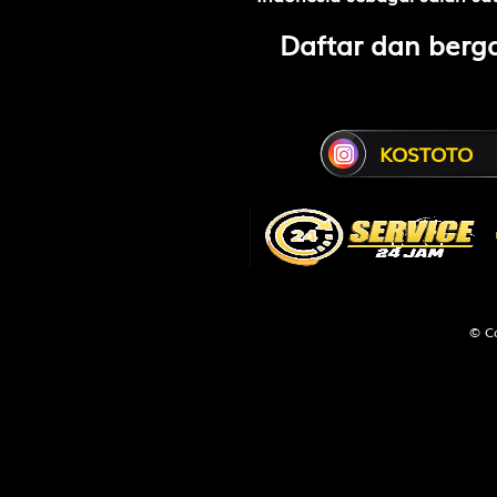
Daftar dan berg
KOSTOTO
© Co