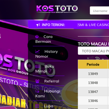
T DATANG DI KOSTOTO - SITUS TOGEL RESMI & LIVE CASINO AMA
INFO TERKINI:
Cara
Bermain
TOTO MACAU 
History
Nomor
Periode
Buku
Mimpi
13849
Referral
13848
Hubungi
13847
Kami
13846
Lupa