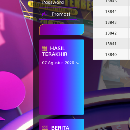
13845
Password
13844
Promosi
13843
Daftar
13842
13841
HASIL
TERAKHIR
13840
07 Agustus 2026
KENTUCKYMID
5989
KENTUCKYEVE
0052
CAMBODIA
4372
King Kong 4D
7100
BERITA