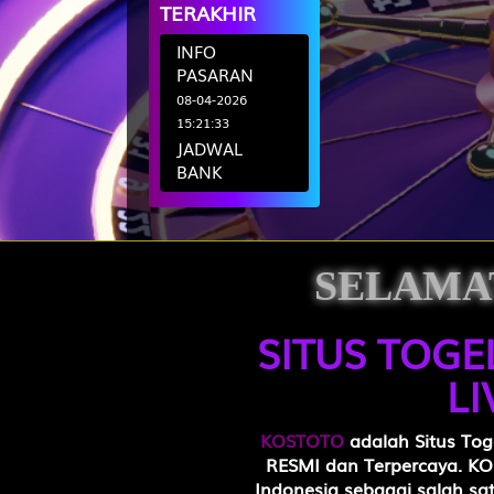
TERAKHIR
INFO
PASARAN
08-04-2026
15:21:33
JADWAL
BANK
29-05-2025
00:43:59
SELAMA
SITUS TOGE
LI
KOSTOTO
adalah Situs Toge
RESMI dan Terpercaya. KO
Indonesia sebagai salah s