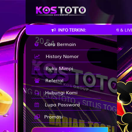
MAT DATANG DI KOSTOTO - SITUS TOGEL RESMI & LIVE CASINO 
INFO TERKINI:
Cara Bermain
History Nomor
Buku Mimpi
Referral
Hubungi Kami
Lupa Password
Promosi