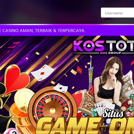
AMAN, TERBAIK & TERPERCAYA.